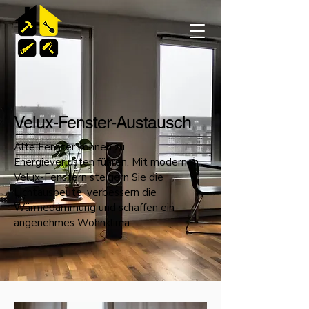
Velux-Fenster-Austausch
Alte Fenster können zu
Energieverlusten führen. Mit modernen
Velux-Fenstern steigern Sie die
Lichtausbeute, verbessern die
Wärmedämmung und schaffen ein
angenehmes Wohnklima.